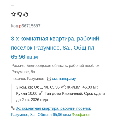
Код
p
56715697
3-х комнатная квартира, рабочий
посёлок Разумное, 8а., Общ.пл
65,96 кв.м
Россия, Белгородская область, рабочий посёлок
Разумное, 8а
поселок Разумное
см. панораму
2
2
3 ком. кв; Общ.пл. 65,96 м
; Жил.пл. 46,90 м
;
2
Кухня 10,00 м
; Тип дома Кирпичный; Срок сдачи
до 2 кв. 2026 года
3-х комнатная квартира, рабочий посёлок
Разумное, 8а., Общ.пл 65,96 кв.м
Феофанов