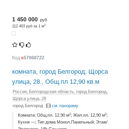
1 450 000
руб
2
112 403 руб за 1 м
Код
s
57068722
комната, город Белгород, Щорса
улица, 28., Общ.пл 12,90 кв.м
Россия, Белгородская область, город Белгород,
Щорса улица, 28
город Белгород
см. панораму
2
2
Комната; Общ.пл. 12,90 м
; Жил.пл. 12,90 м
;
Кухня —; Тип дома Монол.Панельный; Этаж/
Этажность 1/9; Сан.узел -