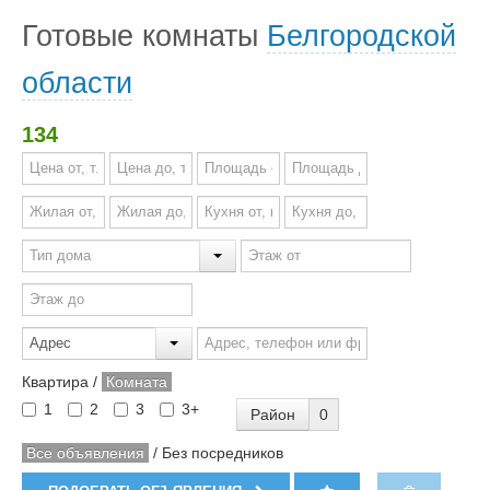
Готовые комнаты
Белгородской
области
134
Квартира
/
Комната
1
2
3
3+
Район
0
Все объявления
/
Без посредников