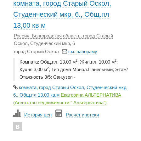
комната, город Старый Оскол,
Студенческий мкр, 6., Общ.пл
13,00 кв.м
Россия, Белгородская область, город Старый
Оскол, Студенческий мкр, 6
город Старый Оскол
см. панораму
2
2
Комната; Общ.пл. 13,00 м
; Жил.пл. 10,00 м
;
2
Кухня 3,00 м
; Тип дома Монол.Панельный; Этаж/
Этажность 3/5; Сан.узел -
комната, город Старый Оскол, Студенческий мкр,
6., Общ.пл 13,00 кв.м
Екатерина АЛЬТЕРНАТИВА
(Агентство недвижимости " Альтернатива")
История цен
Расчет ипотеки