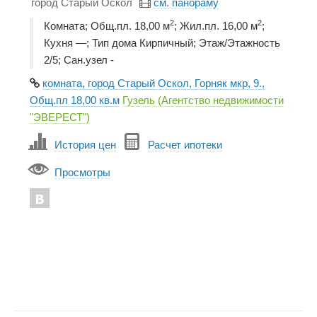
город Старый Оскол
см. панораму
2
2
Комната; Общ.пл. 18,00 м
; Жил.пл. 16,00 м
;
Кухня —; Тип дома Кирпичный; Этаж/Этажность
2/5; Сан.узел -
комната, город Старый Оскол, Горняк мкр, 9.,
Общ.пл 18,00 кв.м
Гузель (Агентство недвижимости
"ЭВЕРЕСТ")
История цен
Расчет ипотеки
Просмотры