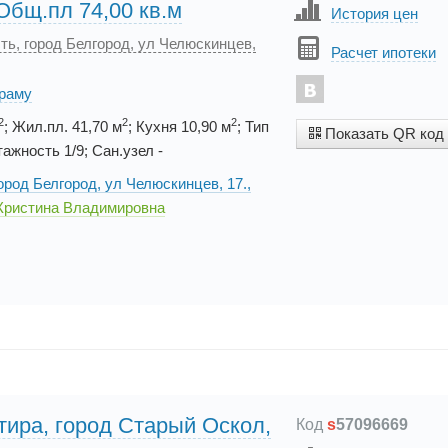
Общ.пл 74,00 кв.м
История цен
ть, город Белгород, ул Челюскинцев,
Расчет ипотеки
ораму
2
2
2
; Жил.пл. 41,70 м
; Кухня 10,90 м
; Тип
Показать QR код
ажность 1/9; Сан.узел -
ород Белгород, ул Челюскинцев, 17.,
Кристина Владимировна
тира, город Старый Оскол,
Код
s
57096669