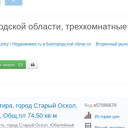
одской области, трехкомнатные
ntry
/
Недвижимость в Белгородской области
/
Вторичный рыно
а запрос
тира, город Старый Оскол,
Код
s
57096670
, Общ.пл 74,50 кв.м
История цен
сть, город Старый Оскол, Юбилейный
Расчет ипотеки