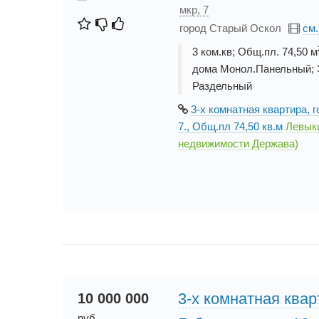
мкр, 7
город Старый Оскол
см
3 ком.кв; Общ.пл. 74,50 м
дома Монол.Панельный; Э
Раздельный
3-х комнатная квартира,
7., Общ.пл 74,50 кв.м
Левык
недвижимости Держава)
3-х комнатная квар
10 000 000
руб