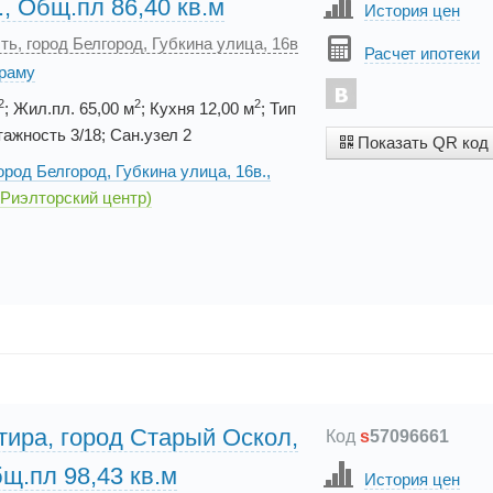
., Общ.пл 86,40 кв.м
История цен
ть, город Белгород, Губкина улица, 16в
Расчет ипотеки
ораму
2
2
2
; Жил.пл. 65,00 м
; Кухня 12,00 м
; Тип
ажность 3/18; Сан.узел 2
Показать QR код
ород Белгород, Губкина улица, 16в.,
(Риэлторский центр)
тира, город Старый Оскол,
Код
s
57096661
бщ.пл 98,43 кв.м
История цен