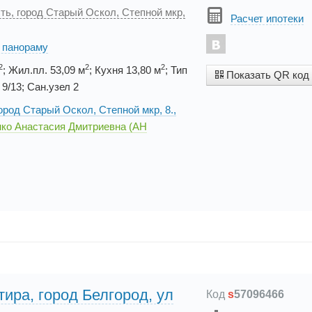
ть, город Старый Оскол, Степной мкр,
Расчет ипотеки
. панораму
2
2
2
; Жил.пл. 53,09 м
; Кухня 13,80 м
; Тип
Показать QR код
9/13; Сан.узел 2
город Старый Оскол, Степной мкр, 8.,
ко Анастасия Дмитриевна (АН
тира, город Белгород, ул
Код
s
57096466