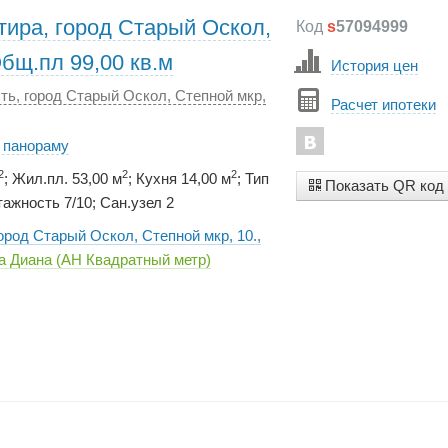
тира, город Старый Оскол,
Код
s
57094999
Общ.пл 99,00 кв.м
История цен
ть, город Старый Оскол, Степной мкр,
Расчет ипотеки
. панораму
2
2
2
; Жил.пл. 53,00 м
; Кухня 14,00 м
; Тип
Показать QR код
ажность 7/10; Сан.узел 2
город Старый Оскол, Степной мкр, 10.,
а Диана (АН Квадратный метр)