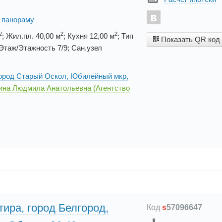
. панораму
2
2
2
; Жил.пл. 40,00 м
; Кухня 12,00 м
; Тип
Показать QR код
таж/Этажность 7/9; Сан.узел
 город Старый Оскол, Юбилейный мкр,
ина Людмила Анатольевна (Агентство
тира, город Белгород,
Код
s
57096647