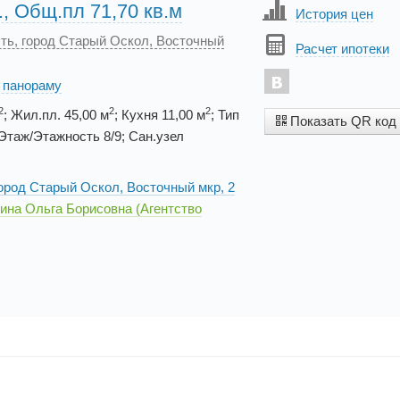
., Общ.пл 71,70 кв.м
История цен
сть, город Старый Оскол, Восточный
Расчет ипотеки
. панораму
2
2
2
; Жил.пл. 45,00 м
; Кухня 11,00 м
; Тип
Показать QR код
таж/Этажность 8/9; Сан.узел
город Старый Оскол, Восточный мкр, 2
на Ольга Борисовна (Агентство