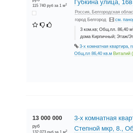
Губкина улица, 16в
2
115 740 руб за 1 м
Россия, Белгородская облас
город Белгород
см. пан
3 ком.кв; Общ.пл. 86,40 м
дома Кирпичный; Этаж/Эт
3-х комнатная квартира, г
Общ.пл 86,40 кв.м
Виталий 
3-х комнатная квар
13 000 000
руб
Степной мкр, 8., О
2
132 073 руб за 1 м