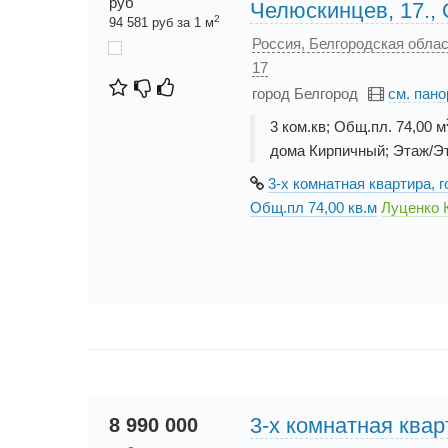
руб
Челюскинцев, 17., 
2
94 581 руб за 1 м
Россия, Белгородская облас
17
город Белгород
см. пан
3 ком.кв; Общ.пл. 74,00 м
дома Кирпичный; Этаж/Эт
3-х комнатная квартира, г
Общ.пл 74,00 кв.м
Луценко 
3-х комнатная квар
8 990 000