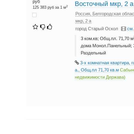
руб
Восточный мкр, 2 а
2
125 383 руб за 1 м
Россия, Белгородская обла
мкр, 2 а
город Старый Оскол
см
3 ком.кв; Общ.пл. 71,70 м
дома Монол.Панельный; Э
Раздельный
3-х комнатная квартира, 
а., Общ.пл 71,70 кв.м
Сабыни
недвижимости Держава)