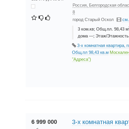
Россия, Белгородская облас
8
город Старый Оскол
см
3 ком.кв; Общ.пл. 98,43 м
дома —; Этаж/Этажность 
3-х комнатная квартира, 
Общ.пл 98,43 кв.м
Москален
"Адреса")
3-х комнатная квар
6 999 000